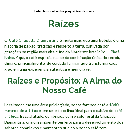
Foto: Junior e família, propietário da marca.
Raízes
O
Café Chapada Diamantina
é muito mais que uma bebida; é uma
história de paixão, tradição e respeito à terra, cultivada por
gerações na região mais alta e fria do Nordeste brasileiro —
Piatã,
Bahia
. Aqui, o café especial nasce da combinação única do terroir,
clima e, principalmente, do cuidado familiar que transforma cada
grão em uma experiência autêntica e memorável.
Raízes e Propósito: A Alma do
Nosso Café
Localizados em uma área privilegiada, nossa fazenda está a
1340
metros de altitude
, em um microclima ideal para o cultivo do
café
arábica
. Essa altitude, combinada com o solo fértil da Chapada
Diamantina, cria um ambiente perfeito para o desenvolvimento dos
sabores complexos e marcantes que só o nosso café tem.